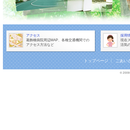
アクセス
採用
葛飾橋病院周辺MAP、各種交通機関での
現在
アクセス方法など
活気
トップページ
ごあい
© 2009 