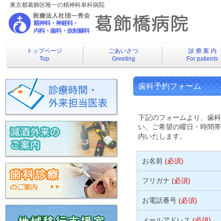
東京都葛飾区唯一の精神科単科病院
トップページ
ごあいさつ
診 療 案 内
Top
Greeting
For patients
歯科予約フォーム
下記のフォームより、歯科
い。ご希望の曜日・時間帯
内いたします。
お名前
(必須)
フリガナ
(必須)
お電話番号
(必須)
メールアドレス
(必須)